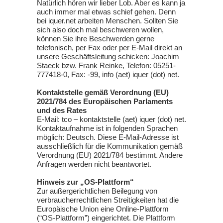
Natürlich hören wir lieber Lob. Aber es kann ja
auch immer mal etwas schief gehen. Denn
bei iquer.net arbeiten Menschen. Sollten Sie
sich also doch mal beschweren wollen,
können Sie ihre Beschwerden gerne
telefonisch, per Fax oder per E-Mail direkt an
unsere Geschäftsleitung schicken: Joachim
Staeck bzw. Frank Reinke, Telefon: 05251-
777418-0, Fax: -99, info (aet) iquer (dot) net.
Kontaktstelle gemäß Verordnung (EU)
2021/784 des Europäischen Parlaments
und des Rates
E-Mail: tco – kontaktstelle (aet) iquer (dot) net.
Kontaktaufnahme ist in folgenden Sprachen
möglich: Deutsch. Diese E-Mail-Adresse ist
ausschließlich für die Kommunikation gemäß
Verordnung (EU) 2021/784 bestimmt. Andere
Anfragen werden nicht beantwortet.
Hinweis zur „OS-Plattform“
Zur außergerichtlichen Beilegung von
verbraucherrechtlichen Streitigkeiten hat die
Europäische Union eine Online-Plattform
(“OS-Plattform”) eingerichtet. Die Plattform